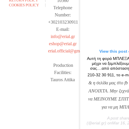
RETURN POLICY
10560
COOKIES POLICY
Telephone
Number:
+302103230911
E-mail:
info@erial.gr
eshop@erial.gr
erial.official@gmail.com
View this post
Αυτή τη φορά ΜΠΛΕΞ
μέχρι να ξεμπλέξουμ
Production
σας....από απόσταση
Facilities:
210-32 30 911, το e-m
Tauros Attika
& η σελίδα μας στο fb 
ΑΝΟΙΧΤΑ. Μην ξεχνάτε
να ΜΕΙΝΟΥΜΕ ΣΠΙΤ
για να μη ΜΠ
A post shar
(@erial.gr) onMar 16,