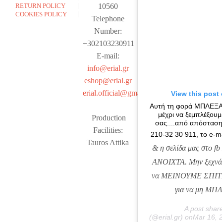
RETURN POLICY
10560
COOKIES POLICY
Telephone
Number:
+302103230911
E-mail:
info@erial.gr
eshop@erial.gr
erial.official@gmail.com
View this post
Αυτή τη φορά ΜΠΛΕΞ
μέχρι να ξεμπλέξουμ
Production
σας....από απόσταση
Facilities:
210-32 30 911, το e-m
Tauros Attika
& η σελίδα μας στο fb 
ΑΝΟΙΧΤΑ. Μην ξεχνάτε
να ΜΕΙΝΟΥΜΕ ΣΠΙΤ
για να μη ΜΠ
A post shar
(@erial.gr) onMar 16,