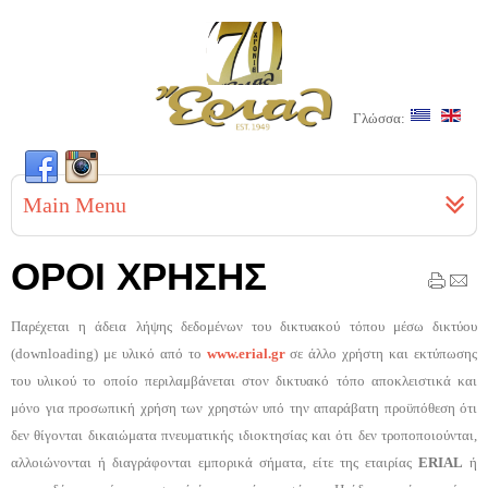
Γλώσσα:
Main Menu
ΟΡΟΙ ΧΡΗΣΗΣ
Παρέχεται η άδεια λήψης δεδομένων του δικτυακού τόπου μέσω δικτύου
(downloading) με υλικό από το
www.e
rial
.gr
σε άλλο χρήστη και εκτύπωσης
του υλικού το οποίο περιλαμβάνεται στον δικτυακό τόπο αποκλειστικά και
μόνο για προσωπική χρήση των χρηστών υπό την απαράβατη προϋπόθεση ότι
δεν θίγονται δικαιώματα πνευματικής ιδιοκτησίας και ότι δεν τροποποιούνται,
αλλοιώνονται ή διαγράφονται εμπορικά σήματα, είτε της εταιρίας
E
RIAL
ή