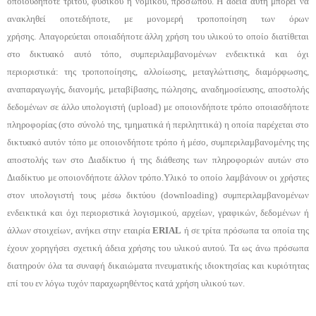
οποιουδήποτε τρίτου, φυσικού ή νομικού, προσώπου. Η άδεια αυτή μπορεί να
ανακληθεί οποτεδήποτε, με μονομερή τροποποίηση των όρων
χρήσης. Απαγορεύεται οποιαδήποτε άλλη χρήση του υλικού το οποίο διατίθεται
στο δικτυακό αυτό τόπο, συμπεριλαμβανομένων ενδεικτικά και όχι
περιοριστικά: της τροποποίησης, αλλοίωσης, μεταγλώττισης, διαμόρφωσης,
αναπαραγωγής, διανομής, μεταβίβασης, πώλησης, αναδημοσίευσης, αποστολής
δεδομένων σε άλλο υπολογιστή (upload) με οποιονδήποτε τρόπο οποιασδήποτε
πληροφορίας (στο σύνολό της, τμηματικά ή περιληπτικά) η οποία παρέχεται στο
δικτυακό αυτόν τόπο με οποιονδήποτε τρόπο ή μέσο, συμπεριλαμβανομένης της
αποστολής των στο Διαδίκτυο ή της διάθεσης των πληροφοριών αυτών στο
Διαδίκτυο με οποιονδήποτε άλλον τρόπο.Υλικό το οποίο λαμβάνουν οι χρήστες
στον υπολογιστή τους μέσω δικτύου (downloading) συμπεριλαμβανομένων
ενδεικτικά και όχι περιοριστικά λογισμικού, αρχείων, γραφικών, δεδομένων ή
άλλων στοιχείων, ανήκει στην εταιρία
E
RIAL
ή σε τρίτα πρόσωπα τα οποία της
έχουν χορηγήσει σχετική άδεια χρήσης του υλικού αυτού. Τα ως άνω πρόσωπα
διατηρούν όλα τα συναφή δικαιώματα πνευματικής ιδιοκτησίας και κυριότητας
επί του εν λόγω τυχόν παραχωρηθέντος κατά χρήση υλικού των.