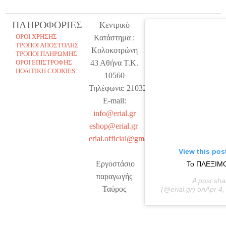
ΠΛΗΡΟΦΟΡΙΕΣ
Κεντρικό
ΌΡΟΙ ΧΡΉΣΗΣ
Κατάστημα :
ΤΡΌΠΟΙ ΑΠΟΣΤΟΛΉΣ
Κολοκοτρώνη
ΤΡΌΠΟΙ ΠΛΗΡΩΜΉΣ
ΌΡΟΙ ΕΠΙΣΤΡΟΦΉΣ
43 Αθήνα Τ.Κ.
ΠΟΛΙΤΙΚΉ COOKIES
10560
Τηλέφωνα: 2103230911
E-mail:
info@erial.gr
eshop@erial.gr
erial.official@gmail.com
View this pos
Εργοστάσιο
Το ΠΛΕΞΙΜΟ 
παραγωγής
A post sh
Ταύρος
(@erial.gr) onApr 4